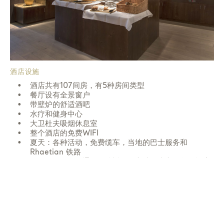
酒店设施
酒店共有107间房，有5种房间类型
餐厅设有全景窗户
带壁炉的舒适酒吧
水疗和健身中心
大卫杜夫吸烟休息室
整个酒店的免费WIFI
夏天：
各种活动，免费缆车，当地的巴士服务和
Rhaetian 铁路
冬天：
包括滑雪通票，往返于缆车站的班车服务，酒店
内的滑雪商店，可以储藏滑雪设备的房间。
家庭的额外服务:
酒店提供家庭房和儿童看护服务，为
17岁以下儿童开设的免费滑雪学校。游乐室设有桌上足
球，飞镖，索尼游戏站，保龄球（保龄球需付费）