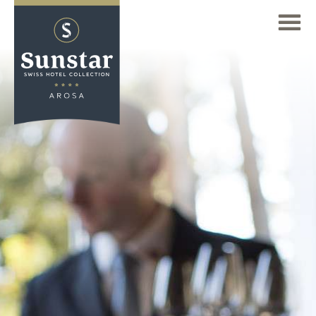
FR
TROUVER UN HÔTEL
Deutsch
Aperçu de nos hôtels
(DE)
GALERIE
Sunstar Hotel Arosa
English
DEMANDE
(EN)
Sunstar Hotel Brissago
Français
ARRIVÉE
Sunstar Hotel Grindelwald
(FR)
Sunstar Hotel Klosters
HÔTEL
Sunstar Hotel Lenzerheide
OFFRES & FORFAITS
Sunstar Hotel Piemont
Bike Escape Arosa
Sunstar Hotel Pontresina
CHAMBRES
Family Summer Days
Page d'accueil
BIEN-ÊTRE
Offre estivale Long Séjour 10 Plus