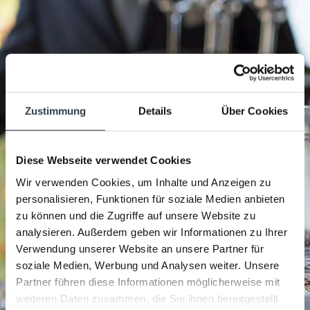
Offres Day Spa
Family Autumn Days
CULINAIRE
MidWeek
ACTIVITÉS
Funpark
Stay Longer
Early Booker
Zustimmung
Details
Über Cookies
Diese Webseite verwendet Cookies
Wir verwenden Cookies, um Inhalte und Anzeigen zu
personalisieren, Funktionen für soziale Medien anbieten
zu können und die Zugriffe auf unsere Website zu
analysieren. Außerdem geben wir Informationen zu Ihrer
Verwendung unserer Website an unsere Partner für
soziale Medien, Werbung und Analysen weiter. Unsere
Partner führen diese Informationen möglicherweise mit
weiteren Daten zusammen, die Sie ihnen bereitgestellt