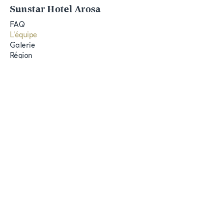
Sunstar Hotel Arosa
FAQ
L'équipe
Galerie
Région
Conditions générales
RGPD
Mentions légales
Sunstar
L'entreprise
Durabilité
Newsletter
S'inscrire