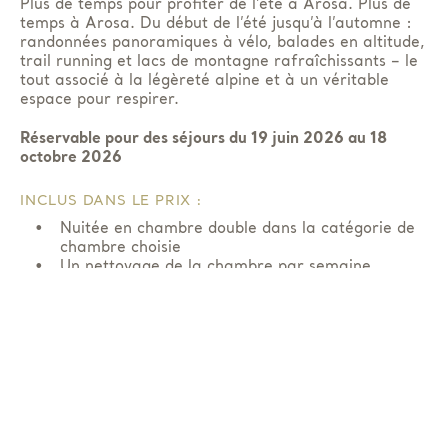
Plus de temps pour profiter de l’été à Arosa
.
Plus de
temps à Arosa
. Du début de l’été jusqu’à l’automne
:
randonnées panoramiques à vélo, balades en altitude,
trail running et lacs de montagne rafraîchissants – le
tout associé à la légèreté alpine et à un véritable
espace pour respirer.
Réservable pour des séjours du 19 juin 2026 au 18
octobre 2026
INCLUS DANS LE PRIX :
Nuitée en chambre double dans la catégorie de
chambre choisie
Un nettoyage de la chambre par semaine
La réduction de 30 % s’applique aux nuitées en
chambre double dans la catégorie de chambre
choisie.
Réserver maintenant