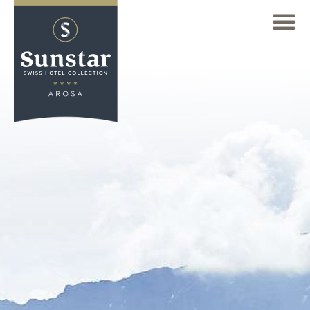
FR
TROUVER UN HÔTEL
Deutsch
Aperçu de nos hôtels
(DE)
GALERIE
Sunstar Hotel Arosa
English
DEMANDE
(EN)
Sunstar Hotel Brissago
Français
ARRIVÉE
Sunstar Hotel Grindelwald
(FR)
Sunstar Hotel Klosters
HÔTEL
Sunstar Hotel Lenzerheide
OFFRES & FORFAITS
Sunstar Hotel Piemont
Bike Escape Arosa
Sunstar Hotel Pontresina
CHAMBRES
Family Summer Days
Page d'accueil
BIEN-ÊTRE
Offre estivale Long Séjour 10 Plus