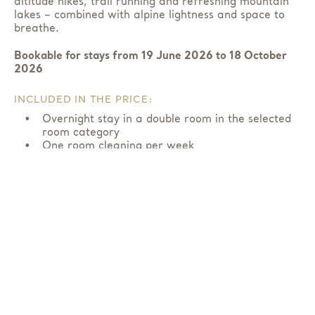
altitude hikes, trail running and refreshing mountain
lakes – combined with alpine lightness and space to
breathe.
Bookable for stays from 19 June 2026 to 18 October
2026
INCLUDED IN THE PRICE:
Overnight stay in a double room in the selected
room category
One room cleaning per week
The
30% reduction
applies to overnight stays in a
double room in the selected room category.
Book now