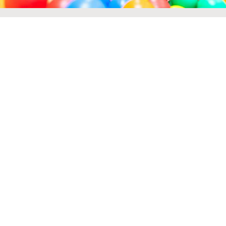
Sunstar Hotel Arosa
FAQ
Team
Gallery
Region
GBC
GDPR
Imprint